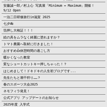
安藤誠一郎／村上心 写真展「Minimum ↔︎ Maximum」開催！
9/12 Open
一泊二日研修旅行in滋賀 2025
七夕🎋
箔押し大検証！！！
絵の具をムラなく綺麗に塗れますか？
トマト農園へ取材に行きました！
おすすめ👍休憩時間の過ごし方
暖かくなった教室
変なショートカットキー押しちゃった！？
はじめまして！ドキドキの人生初ブログです...
先生たちと潮干狩り……？
春のスポーツ大会2025
ネモフィラ発見！
公式アプリ アップデートのお知らせ
2025年度 入学式