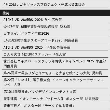
4月25日ナゴヤソックスプロジェクト完成お披露目会
生徒
AICHI AD AWARDS 2026 学生広告賞
令和7年度 WEB卒業制作奨励選抜展 奨励賞！
日本タイポグラフィ年鑑2026
JAGDA国際学生ポスターアワード2025 銅賞受賞
AICHI AD AWARDS 2025 学生広告賞受賞
こんろ火災予防啓発ステッカー 4名入賞
株式会社エキスパートスタッフ年賀状デザインコンペ2025 学生部
門優秀賞
第26回筆の里ありがとうのちょっと大きな絵てがみ大賞 奨励賞
第22回「kawaii」選手権大会 イメージキャラクターデザインコ
ンペ 入選
第10回痴漢抑止バッジデザインコンテスト入賞
産学連携 イオンモールナゴヤドーム前 ポスター展 結果発表
豊田市役所 ポスター展「データで見る豊田」