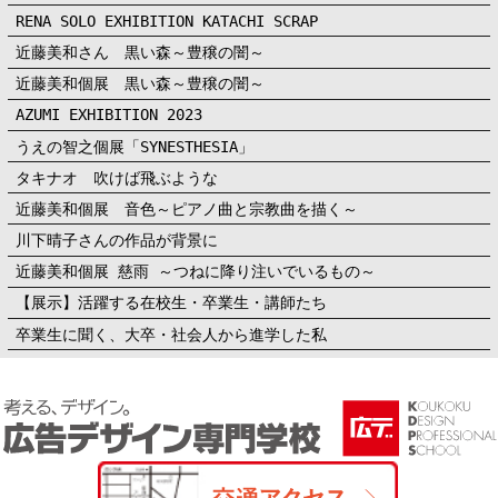
RENA SOLO EXHIBITION KATACHI SCRAP
近藤美和さん 黒い森～豊穣の闇～
近藤美和個展 黒い森～豊穣の闇～
AZUMI EXHIBITION 2023
うえの智之個展「SYNESTHESIA」
タキナオ 吹けば飛ぶような
近藤美和個展 音色～ピアノ曲と宗教曲を描く～
川下晴子さんの作品が背景に
近藤美和個展 慈雨 ～つねに降り注いでいるもの～
【展示】活躍する在校生・卒業生・講師たち
卒業生に聞く、大卒・社会人から進学した私