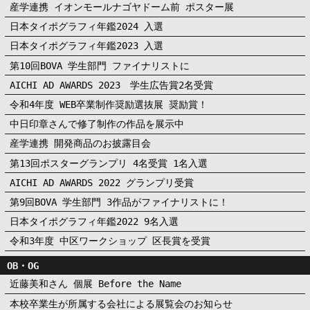
産学連携 イオンモールナゴヤドーム前 ポスター展
日本タイポグラフィ年鑑2024 入選
日本タイポグラフィ年鑑2023 入選
第10回BOVA 学生部門 ファイナリストに
AICHI AD AWARDS 2023 学生広告賞2名受賞
令和4年度 WEB卒業制作奨励選抜展 奨励賞！
中日印章さんで修了制作の作品を展示中
産学連携 開発商品のお披露目会
第13回ポスターグランプリ 4名受賞 1名入選
AICHI AD AWARDS 2022 グランプリ受賞
第9回BOVA 学生部門 3作品がファイナリストに！
日本タイポグラフィ年鑑2022 9名入選
令和3年度 中区ワークショップ 区長賞を受賞
OB・OG
近藤美和さん 個展 Before the Name
本校卒業生が所属する会社による展覧会のお知らせ