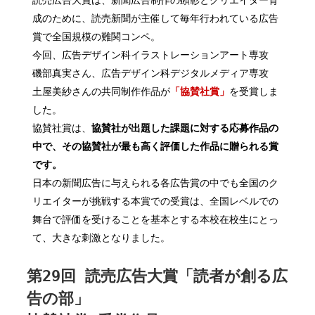
読売広告大賞は、新聞広告制作の顕彰とクリエイター育
成のために、読売新聞が主催して毎年行われている広告
賞で全国規模の難関コンペ。
今回、広告デザイン科イラストレーションアート専攻
磯部真実さん、広告デザイン科デジタルメディア専攻
土屋美紗さんの共同制作作品が
「協賛社賞」
を受賞しま
した。
協賛社賞は、
協賛社が出題した課題に対する応募作品の
中で、その協賛社が最も高く評価した作品に贈られる賞
です。
日本の新聞広告に与えられる各広告賞の中でも全国のク
リエイターが挑戦する本賞での受賞は、全国レベルでの
舞台で評価を受けることを基本とする本校在校生にとっ
て、大きな刺激となりました。
第29回 読売広告大賞「読者が創る広
告の部」