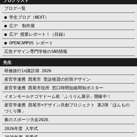
ブログリスト
ブログ一覧
● 学生ブログ（NEXT）
● 広デ 制作展
● 広デ 授業レポート！（目録）
● OPENCAMPUS レポート
広告デザイン専門学校のSNS情報
先生
研修旅行in諏訪湖 2026
産官学連携 西尾市 受診推奨の封筒デザイン
産官学連携 西尾市役所 窓口時間短縮周知ポスター
イオンモールナゴヤドーム前「ふうりん展示」開催中！
産官学連携 西尾市×デザイン共創プロジェクト 第2弾「ほんもの
づくり隊」
春のスポーツ大会2026
2026年度 入学式
2025年度 卒業式