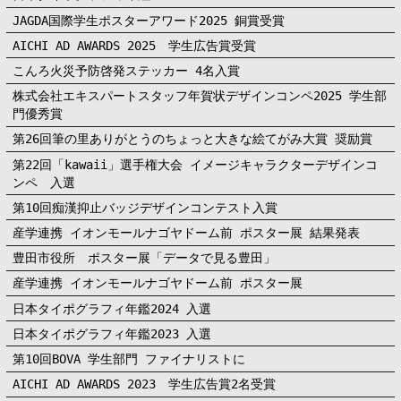
JAGDA国際学生ポスターアワード2025 銅賞受賞
AICHI AD AWARDS 2025 学生広告賞受賞
こんろ火災予防啓発ステッカー 4名入賞
株式会社エキスパートスタッフ年賀状デザインコンペ2025 学生部
門優秀賞
第26回筆の里ありがとうのちょっと大きな絵てがみ大賞 奨励賞
第22回「kawaii」選手権大会 イメージキャラクターデザインコ
ンペ 入選
第10回痴漢抑止バッジデザインコンテスト入賞
産学連携 イオンモールナゴヤドーム前 ポスター展 結果発表
豊田市役所 ポスター展「データで見る豊田」
産学連携 イオンモールナゴヤドーム前 ポスター展
日本タイポグラフィ年鑑2024 入選
日本タイポグラフィ年鑑2023 入選
第10回BOVA 学生部門 ファイナリストに
AICHI AD AWARDS 2023 学生広告賞2名受賞