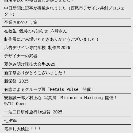
中日新聞に記事が掲載されました（西尾市デザイン共創プロジェ
クト）
卒業おめでとう🌸
在校生 個展のお知らせ 六峰さん
制作展にご来場いただきありがとうございました！
広告デザイン専門学校 制作展2026
デザイナーの武器
夏休み明け球技大会🏓2025
新栄祭ありがとうございました！
新栄祭 2025
有志によるグループ展「Petals Pulse」開催！
安藤誠一郎／村上心 写真展「Minimum ↔︎ Maximum」開催！
9/12 Open
一泊二日研修旅行in滋賀 2025
七夕🎋
箔押し大検証！！！