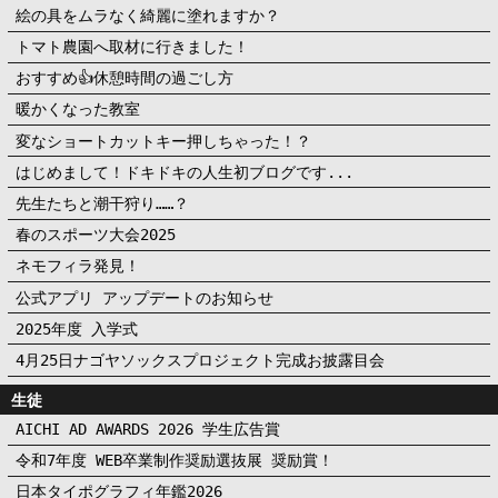
絵の具をムラなく綺麗に塗れますか？
トマト農園へ取材に行きました！
おすすめ👍休憩時間の過ごし方
暖かくなった教室
変なショートカットキー押しちゃった！？
はじめまして！ドキドキの人生初ブログです...
先生たちと潮干狩り……？
春のスポーツ大会2025
ネモフィラ発見！
公式アプリ アップデートのお知らせ
2025年度 入学式
4月25日ナゴヤソックスプロジェクト完成お披露目会
生徒
AICHI AD AWARDS 2026 学生広告賞
令和7年度 WEB卒業制作奨励選抜展 奨励賞！
日本タイポグラフィ年鑑2026