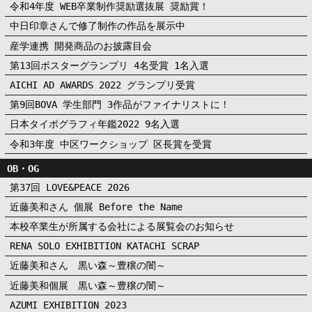
令和4年度 WEB卒業制作奨励選抜展 奨励賞！
中日印章さんで修了制作の作品を展示中
産学連携 開発商品のお披露目会
第13回ポスターグランプリ 4名受賞 1名入選
AICHI AD AWARDS 2022 グランプリ受賞
第9回BOVA 学生部門 3作品がファイナリストに！
日本タイポグラフィ年鑑2022 9名入選
令和3年度 中区ワークショップ 区長賞を受賞
OB・OG
第37回 LOVE&PEACE 2026
近藤美和さん 個展 Before the Name
本校卒業生が所属する会社による展覧会のお知らせ
RENA SOLO EXHIBITION KATACHI SCRAP
近藤美和さん 黒い森～豊穣の闇～
近藤美和個展 黒い森～豊穣の闇～
AZUMI EXHIBITION 2023