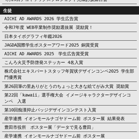
生徒
AICHI AD AWARDS 2026 学生広告賞
令和7年度 WEB卒業制作奨励選抜展 奨励賞！
日本タイポグラフィ年鑑2026
JAGDA国際学生ポスターアワード2025 銅賞受賞
AICHI AD AWARDS 2025 学生広告賞受賞
こんろ火災予防啓発ステッカー 4名入賞
株式会社エキスパートスタッフ年賀状デザインコンペ2025 学生部
門優秀賞
第26回筆の里ありがとうのちょっと大きな絵てがみ大賞 奨励賞
第22回「kawaii」選手権大会 イメージキャラクターデザインコ
ンペ 入選
第10回痴漢抑止バッジデザインコンテスト入賞
産学連携 イオンモールナゴヤドーム前 ポスター展 結果発表
豊田市役所 ポスター展「データで見る豊田」
産学連携 イオンモールナゴヤドーム前 ポスター展