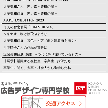
近藤美和さん 黒い森～豊穣の闇～
近藤美和個展 黒い森～豊穣の闇～
AZUMI EXHIBITION 2023
うえの智之個展「SYNESTHESIA」
タキナオ 吹けば飛ぶような
近藤美和個展 音色～ピアノ曲と宗教曲を描く～
川下晴子さんの作品が背景に
近藤美和個展 慈雨 ～つねに降り注いでいるもの～
【展示】活躍する在校生・卒業生・講師たち
卒業生に聞く、大卒・社会人から進学した私