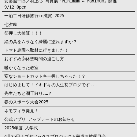
安藤誠一郎／村上心 写真展「Minimum ↔︎ Maximum」開催！
9/12 Open
一泊二日研修旅行in滋賀 2025
七夕🎋
箔押し大検証！！！
絵の具をムラなく綺麗に塗れますか？
トマト農園へ取材に行きました！
おすすめ👍休憩時間の過ごし方
暖かくなった教室
変なショートカットキー押しちゃった！？
はじめまして！ドキドキの人生初ブログです...
先生たちと潮干狩り……？
春のスポーツ大会2025
ネモフィラ発見！
公式アプリ アップデートのお知らせ
2025年度 入学式
4月25日ナゴヤソックスプロジェクト完成お披露目会