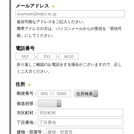
2026
2026
/
/
8
8
メールアドレス
★
26
26
27
27
28
28
29
29
30
30
31
31
1
1
2
2
3
3
4
4
5
5
6
6
7
7
8
8
返信可能なアドレスをご記入ください。
9
9
10
10
11
11
12
12
13
13
14
14
15
15
携帯アドレスの方は、パソコンメールからの受信を「受信可
能」にしてください。
16
16
17
17
18
18
19
19
20
20
21
21
22
22
23
23
24
24
25
25
26
26
27
27
28
28
29
29
電話番号
30
30
31
31
1
1
2
2
3
3
4
4
5
5
-
-
折り返しご確認のお電話をする場合がございますので、正し
くご入力ください。
住所
★
郵便番号
-
都道府県
市区町村
丁目番地
建物・部屋等