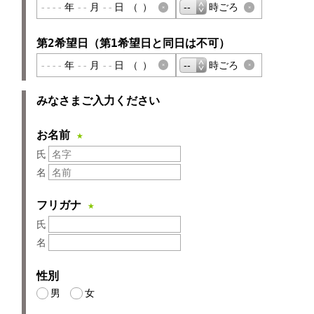
年
月
日
（
）
時ごろ
第2希望日（第1希望日と同日は不可）
年
月
日
（
）
時ごろ
みなさまご入力ください
お名前
★
氏
名
フリガナ
★
氏
名
性別
男
女