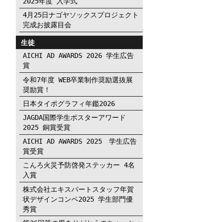
2025年度 入学式
4月25日ナゴヤソックスプロジェクト
完成お披露目会
生徒
AICHI AD AWARDS 2026 学生広告
賞
令和7年度 WEB卒業制作奨励選抜展
奨励賞！
日本タイポグラフィ年鑑2026
JAGDA国際学生ポスターアワード
2025 銅賞受賞
AICHI AD AWARDS 2025 学生広告
賞受賞
こんろ火災予防啓発ステッカー 4名
入賞
株式会社エキスパートスタッフ年賀
状デザインコンペ2025 学生部門優
秀賞