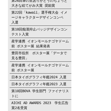
第26回筆の里ありがとうのちょっと
大きな絵てがみ大賞 奨励賞
第22回「kawaii」選手権大会 イメ
ージキャラクターデザインコンペ
入選
第10回痴漢抑止バッジデザインコン
テスト入賞
産学連携 イオンモールナゴヤドーム
前 ポスター展 結果発表
豊田市役所 ポスター展「データで
見る豊田」
産学連携 イオンモールナゴヤドーム
前 ポスター展
日本タイポグラフィ年鑑2024 入選
日本タイポグラフィ年鑑2023 入選
第10回BOVA 学生部門 ファイナリス
トに
AICHI AD AWARDS 2023 学生広告
賞2名受賞