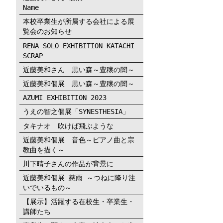
Name
本校卒業生が所属する会社による展
覧会のお知らせ
RENA SOLO EXHIBITION KATACHI
SCRAP
近藤美和さん 黒い森～豊穣の闇～
近藤美和個展 黒い森～豊穣の闇～
AZUMI EXHIBITION 2023
うえの智之個展「SYNESTHESIA」
タキナオ 吹けば飛ぶような
近藤美和個展 音色～ピアノ曲と宗
教曲を描く～
川下晴子さんの作品が背景に
近藤美和個展 慈雨 ～つねに降り注
いでいるもの～
【展示】活躍する在校生・卒業生・
講師たち