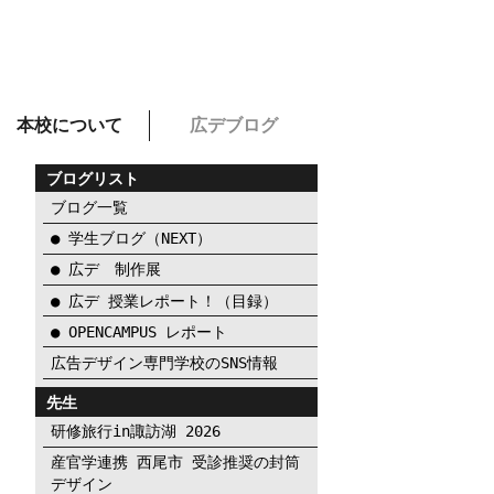
本校について
広デブログ
ブログリスト
ブログ一覧
● 学生ブログ（NEXT）
● 広デ 制作展
● 広デ 授業レポート！（目録）
● OPENCAMPUS レポート
広告デザイン専門学校のSNS情報
先生
研修旅行in諏訪湖 2026
産官学連携 西尾市 受診推奨の封筒
デザイン