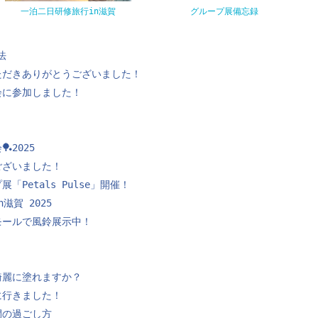
一泊二日研修旅行in滋賀
グループ展備忘録
法
ただきありがとうございました！
会に参加しました！
2025
ございました！
「Petals Pulse」開催！
滋賀 2025
モールで風鈴展示中！
！
綺麗に塗れますか？
に行きました！
間の過ごし方