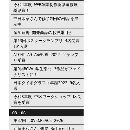
令和4年度 WEB卒業制作奨励選抜展
奨励賞！
中日印章さんで修了制作の作品を展
示中
産学連携 開発商品のお披露目会
第13回ポスターグランプリ 4名受賞
1名入選
AICHI AD AWARDS 2022 グランプ
リ受賞
第9回BOVA 学生部門 3作品がファイ
ナリストに！
日本タイポグラフィ年鑑2022 9名入
選
令和3年度 中区ワークショップ 区長
賞を受賞
OB・OG
第37回 LOVE&PEACE 2026
近藤美和さん 個展 Before the