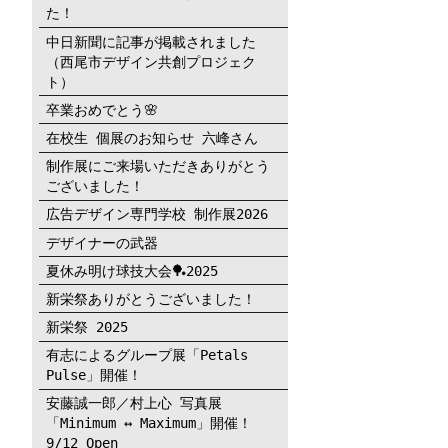
た！
中日新聞に記事が掲載されました
（西尾市デザイン共創プロジェク
ト）
卒業おめでとう🌸
在校生 個展のお知らせ 六峰さん
制作展にご来場いただきありがとう
ございました！
広告デザイン専門学校 制作展2026
デザイナーの武器
夏休み明け球技大会🏓2025
新栄祭ありがとうございました！
新栄祭 2025
有志によるグループ展「Petals
Pulse」開催！
安藤誠一郎／村上心 写真展
「Minimum ↔︎ Maximum」開催！
9/12 Open