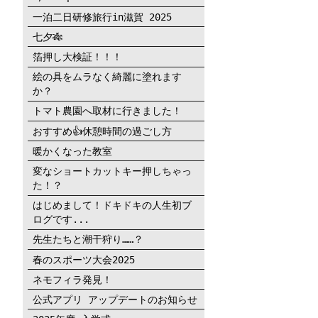
一泊二日研修旅行in滋賀 2025
七夕🎋
箔押し大検証！！！
絵の具をムラなく綺麗に塗れます
か？
トマト農園へ取材に行きました！
おすすめ👍休憩時間の過ごし方
暖かくなった教室
変なショートカットキー押しちゃっ
た！？
はじめまして！ドキドキの人生初ブ
ログです...
先生たちと潮干狩り……？
春のスポーツ大会2025
ネモフィラ発見！
公式アプリ アップデートのお知らせ